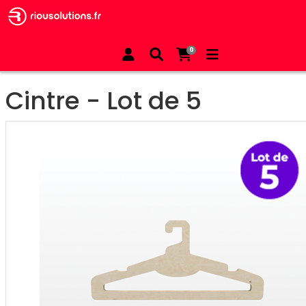
All Products
Posezmerch
Cintre - Lot de 5
0
Cintre - Lot de 5