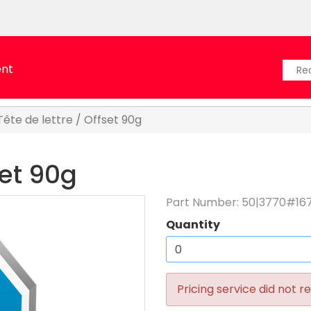
ent
Tête de lettre / Offset 90g
set 90g
Part Number:
50|3770#16
Quantity
Pricing service did not re