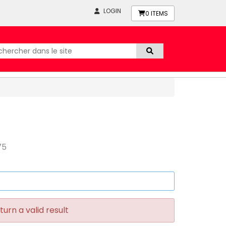
LOGIN
0
ITEMS
75
turn a valid result