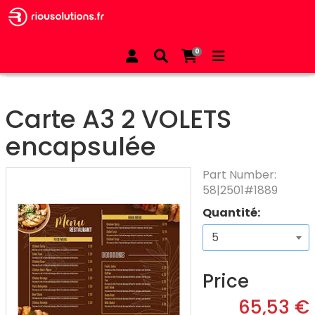
All Products
Restauration
0
Carte A3 2 VOLETS encapsulée
Carte A3 2 VOLETS
encapsulée
Part Number:
58|2501#1889
Quantité:
Price
65,53 €