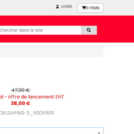
LOGIN
0
ITEMS
47,00 €
ial - offre de lancement EHT
38,00 €
OELSAPIN3-3_500X500