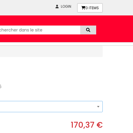
LOGIN
0
ITEMS
6
170,37 €