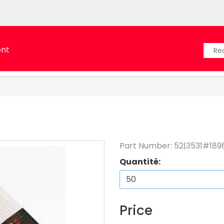
ent
Part Number:
52|3531#189
Quantité:
Price